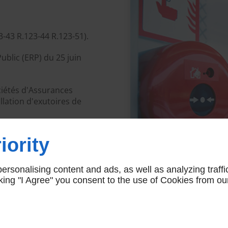
3-43 R.123-44 R.123-51).
blic (ERP) du 25 juin
iétés d'Assurances
llation d'exutoires de
maintenance".
iority
rsonalising content and ads, as well as analyzing traffi
icking "I Agree" you consent to the use of Cookies from ou