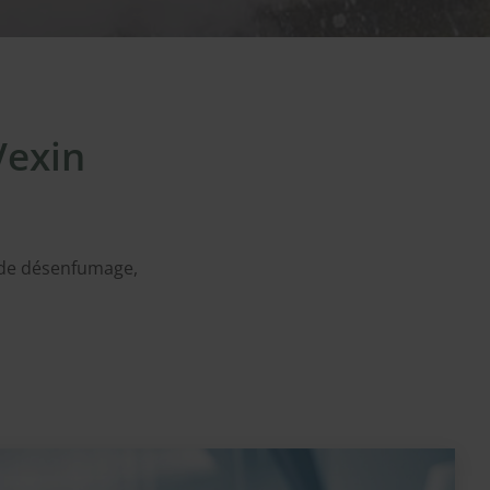
Vexin
n de désenfumage,