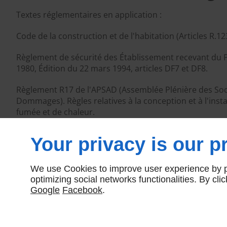
Textes réglementaires en application :
Code de la construction et de l'habitation (Articles R.12
Règlement de sécurité des Établissement recevant du Pu
1980, Édition du 22 mars 1994, articles DF7 et DF8.
Règlement R17 de l'APSAD (Assemblée Plénière des Soc
Dommages). Règles relatives à la conception et à l'insta
fumée et de chaleur.
Norme Française NF S 61.933 "règles d'exploitation et 
Your privacy is our pr
We use Cookies to improve user experience by pe
optimizing social networks functionalities. By cl
Google
Facebook
.