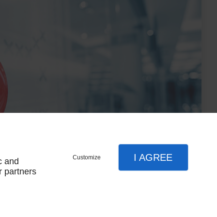
I AGREE
Customize
c and
r partners